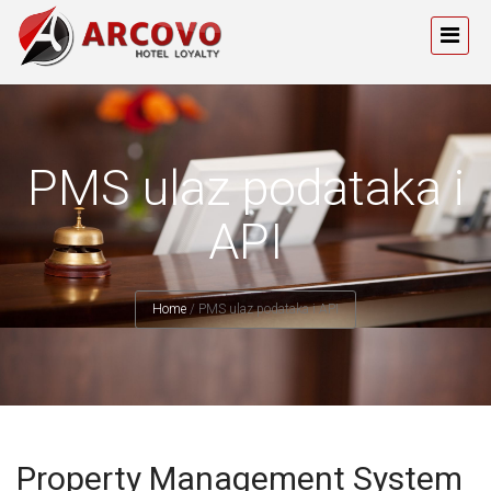
PMS ulaz podataka i
API
Home
/
PMS ulaz podataka i API
Property Management System