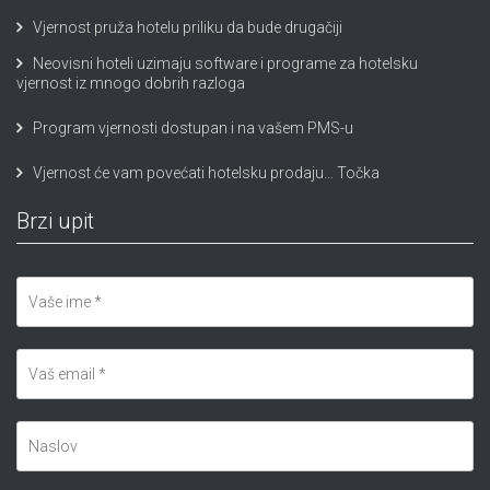
Vjernost pruža hotelu priliku da bude drugačiji
Neovisni hoteli uzimaju software i programe za hotelsku
vjernost iz mnogo dobrih razloga
Program vjernosti dostupan i na vašem PMS-u
Vjernost će vam povećati hotelsku prodaju… Točka
Brzi upit