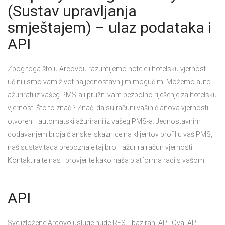
(Sustav upravljanja
smještajem) – ulaz podataka i
API
Zbog toga što u Arcovou razumijemo hotele i hotelsku vjernost
učinili smo vam život najjednostavnijim mogućim. Možemo auto-
ažurirati iz vašeg PMS-a i pružiti vam bezbolno riješenje za hotelsku
vjernost. Što to znači? Znači da su računi vaših članova vjernosti
otvoreni i automatski ažurirani iz vašeg PMS-a. Jednostavnim
dodavanjem broja članske iskaznice na klijentov profil u vaš PMS,
naš sustav tada prepoznaje taj broj i ažurira račun vjernosti.
Kontaktirajte nas i provjerite kako naša platforma radi s vašom.
API
Sve izložene Arcovo usluge nude REST bazirani API. Ovaj API