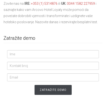
Zovite nas na
IRE
:
+353 (1) 5314876
ili
UK:
0044 1582 227959
i
saznajte kako vam Arcovo Hotel Loyaty može pomoći da
povećate dobrobiti vjernosti i transformirate i uzdignete vaše
hotelsko poslovanje. Nazovite danas i rezervirajte besplatni test.
Zatražite demo